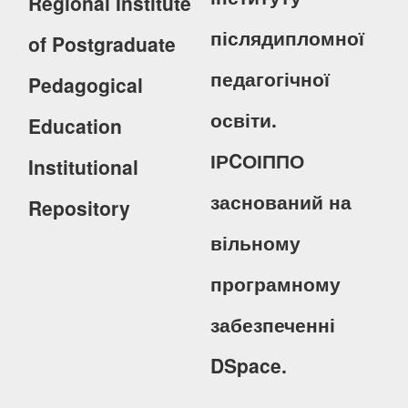
Regional Institute
післядипломної
of Postgraduate
педагогічної
Pedagogical
освіти.
Education
ІРCОІППО
Institutional
заснований на
Repository
вільному
програмному
забезпеченні
DSpace.