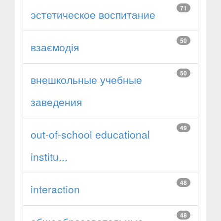
71
эстетическое воспитание
50
взаємодія
50
внешкольные учебные
заведения
49
out-of-school educational
institu...
48
interaction
48