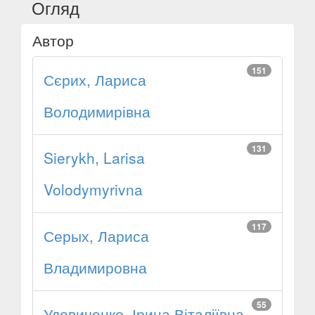
Огляд
Автор
151
Сєрих, Лариса
Володимирівна
131
Sierykh, Larisa
Volodymyrivna
117
Серых, Лариса
Владимировна
55
Удовиченко, Ірина Віталіївна