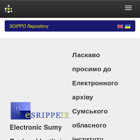
Skip
SOIPPO Repository
navigation
Ласкаво
просимо до
Електронного
архіву
Сумського
обласного
Electronic Sumy
інституту