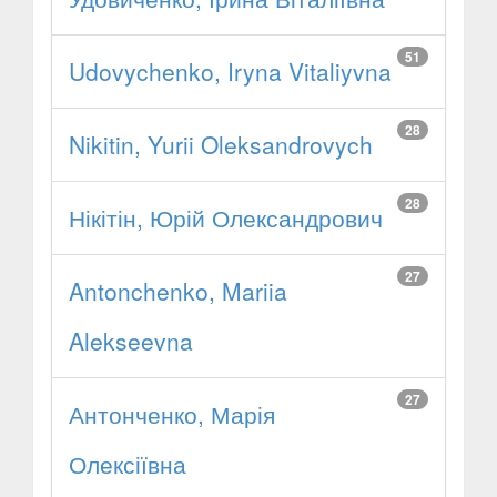
51
Udovychenko, Iryna Vitaliyvna
28
Nikitin, Yurii Oleksandrovych
28
Нікітін, Юрій Олександрович
27
Antonchenko, Mariia
Alekseevna
27
Антонченко, Марія
Олексіївна