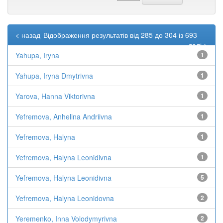
< назад
Відображення результатів від 285 до 304 із 693
далі >
Yahupa, Iryna
1
Yahupa, Iryna Dmytrivna
1
Yarova, Hanna Viktorivna
1
Yefremova, Anhelina Andriivna
1
Yefremova, Halyna
1
Yefremova, Halyna Leonidivna
1
Yefremova, Halyna Leonidivna
5
Yefremova, Halyna Leonidovna
2
Yeremenko, Inna Volodymyrivna
2