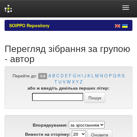
Skip
SOIPPO Repository
navigation
Перегляд зібрання за групою
- автор
Перейти до:
A
B
C
D
E
F
G
H
I
J
K
L
M
N
O
P
Q
R
S
0-9
T
U
V
W
X
Y
Z
або ж введіть декілька перших літер:
Впорядкування:
Вивести на сторінку: