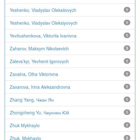
Yeshenko, Vladyslav Oleksiiovych
1
Yeshenko, Vladyslav Oleksiyovych
1
Yevtiushenkova, Viktoriia Ivanivna
1
Zaharov, Maksym Nikolaevich
3
Zalevs’kyi, Yevhenii Igorovych
1
Zavalna, Olha Viktorivna
1
Zaxarova, Irina Aleksandrovna
1
Zhang Yang, Чжан Ян
1
Zhongcheng Yu, Чжунчен Юй
1
Zhuk Mykhaylo
1
Zhuk, Mykhaylo
2