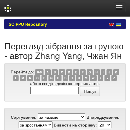
Skip
SOIPPO Repository
navigation
Перегляд зібрання за групою
- автор Zhang Yang, Чжан Ян
Перейти до:
0-9
A
B
C
D
E
F
G
H
I
J
K
L
M
N
O
P
Q
R
S
T
U
V
W
X
Y
Z
або ж введіть декілька перших літер:
Сортування:
Впорядкування:
Вивести на сторінку: