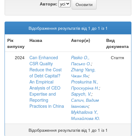
Автори:
Відображення результатів від 1 до 1 із 1
Рік
Назва
Автор(и)
Вид
випуску
документа
2024
Can Enhanced
Pasko O.,
Стаття
CSR Quality
Пасько О.
;
Reduce the Cost
Zhang Yang,
of Debt Capital?
Чжан Ян
;
An Empirical
Proskurina N.,
Analysis of CEO
Проскуріна Н.
;
Expertise and
Sapych, V.
;
Reporting
Сапич, Вадим
Practices in China
Іванович
;
Mykhailova Y.,
Михайлова Ю.
Відображення результатів від 1 до 1 із 1