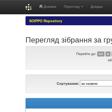
Домівка
Перегляд
Довідка
Skip
SOIPPO Repository
navigation
Перегляд зібрання за г
Перейти до:
0-9
A
аб
Сортування: