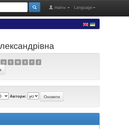
Увійти
Language
Олександрівна
U
V
W
X
Y
Z
Автори: