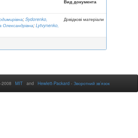
Вид документа
одимирівна
;
Sydorenko,
Довідкові матеріали
а Олександрівна
;
Lytvynenko,
2-2008
MIT
and
Hewlett-Packard
-
Зворотний зв’язок