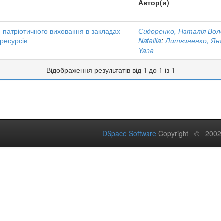
Автор(и)
о-патріотичного виховання в закладах
Сидоренко, Наталія Вол
ресурсів
Nataliia
;
Литвиненко, Ян
Yana
Відображення результатів від 1 до 1 із 1
DSpace Software
Copyright © 200