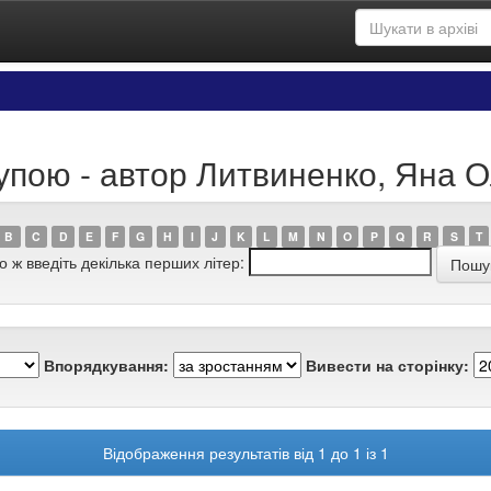
рупою - автор Литвиненко, Яна 
B
C
D
E
F
G
H
I
J
K
L
M
N
O
P
Q
R
S
T
о ж введіть декілька перших літер:
Впорядкування:
Вивести на сторінку:
Відображення результатів від 1 до 1 із 1