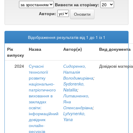
Вивести на сторінку:
Автори:
Відображення результатів від 1 до 1 із 1
Рік
Назва
Автор(и)
Вид документа
випуску
2024
Сучасні
Сидоренко,
Довідкові матері
технології
Наталія
розвитку
Володимирівна
;
національно-
Sydorenko,
патріотичного
Nataliia
;
виховання в
Литвиненко,
закладах
Яна
освіти:
Олександрівна
;
інформаційний
Lytvynenko,
довідник
Yana
онлайн-
ресурсів