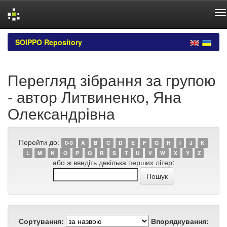
Skip
SOIPPO Repository
navigation
Перегляд зібрання за групою
- автор Литвиненко, Яна
Олександрівна
Перейти до:
0-9
A
B
C
D
E
F
G
H
I
J
K
L
M
N
O
P
Q
R
S
T
U
V
W
X
Y
Z
або ж введіть декілька перших літер:
Сортування:
Впорядкування: