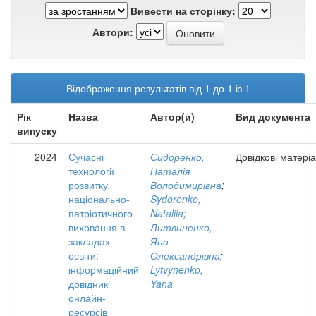
Вивести на сторінку:
Автори:
Відображення результатів від 1 до 1 із 1
Рік
Назва
Автор(и)
Вид документа
випуску
2024
Сучасні
Сидоренко,
Довідкові матері
технології
Наталія
розвитку
Володимирівна
;
національно-
Sydorenko,
патріотичного
Nataliia
;
виховання в
Литвиненко,
закладах
Яна
освіти:
Олександрівна
;
інформаційний
Lytvynenko,
довідник
Yana
онлайн-
ресурсів