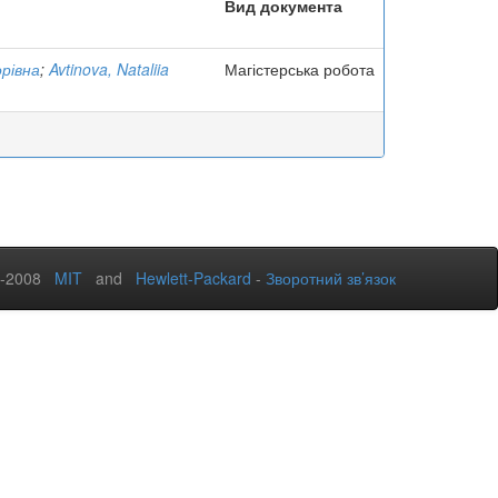
Вид документа
рівна
;
Avtinova, Nataliia
Магістерська робота
2-2008
MIT
and
Hewlett-Packard
-
Зворотний зв’язок