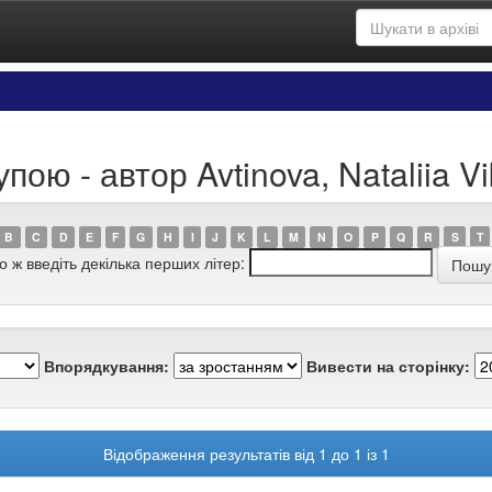
ою - автор Avtinova, Nataliia Vi
B
C
D
E
F
G
H
I
J
K
L
M
N
O
P
Q
R
S
T
о ж введіть декілька перших літер:
Впорядкування:
Вивести на сторінку:
Відображення результатів від 1 до 1 із 1