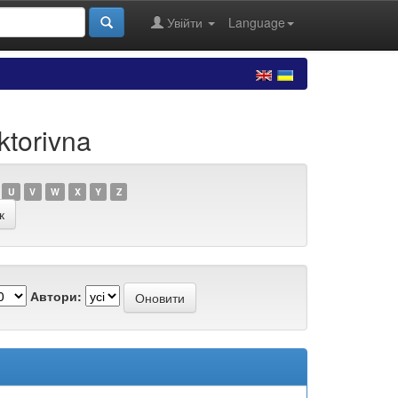
Увійти
Language
ktorivna
U
V
W
X
Y
Z
Автори: