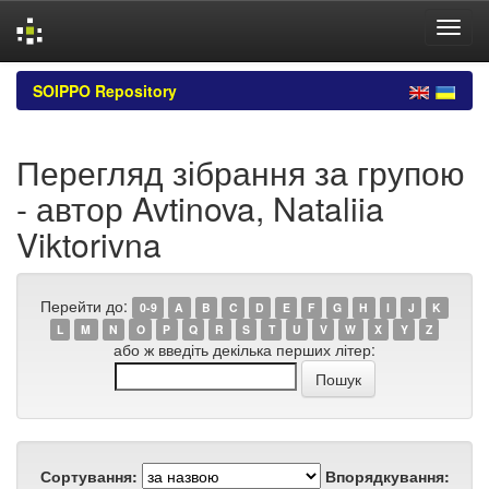
Skip
SOIPPO Repository
navigation
Перегляд зібрання за групою
- автор Avtinova, Nataliia
Viktorivna
Перейти до:
0-9
A
B
C
D
E
F
G
H
I
J
K
L
M
N
O
P
Q
R
S
T
U
V
W
X
Y
Z
або ж введіть декілька перших літер:
Сортування:
Впорядкування: