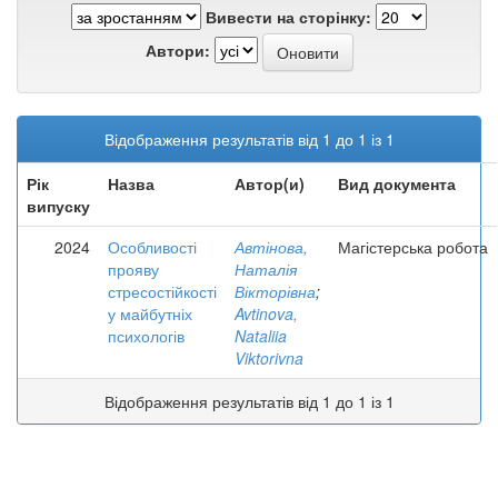
Вивести на сторінку:
Автори:
Відображення результатів від 1 до 1 із 1
Рік
Назва
Автор(и)
Вид документа
випуску
2024
Особливості
Автінова,
Магістерська робота
прояву
Наталія
стресостійкості
Вікторівна
;
у майбутніх
Avtinova,
психологів
Nataliia
Viktorivna
Відображення результатів від 1 до 1 із 1