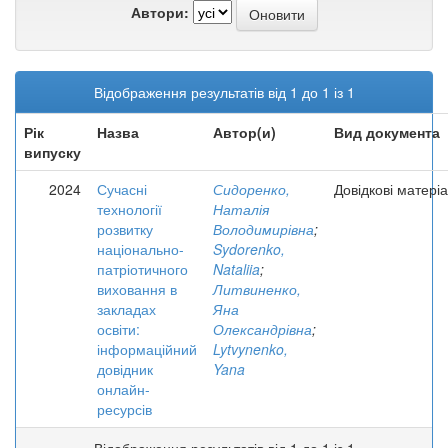
Автори:
Відображення результатів від 1 до 1 із 1
Рік
Назва
Автор(и)
Вид документа
випуску
2024
Сучасні
Сидоренко,
Довідкові матері
технології
Наталія
розвитку
Володимирівна
;
національно-
Sydorenko,
патріотичного
Nataliia
;
виховання в
Литвиненко,
закладах
Яна
освіти:
Олександрівна
;
інформаційний
Lytvynenko,
довідник
Yana
онлайн-
ресурсів