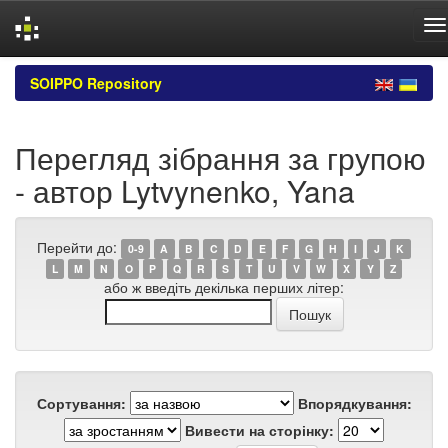
Skip
SOIPPO Repository
navigation
Перегляд зібрання за групою
- автор Lytvynenko, Yana
Перейти до:
0-9
A
B
C
D
E
F
G
H
I
J
K
L
M
N
O
P
Q
R
S
T
U
V
W
X
Y
Z
або ж введіть декілька перших літер:
Сортування:
Впорядкування:
Вивести на сторінку: