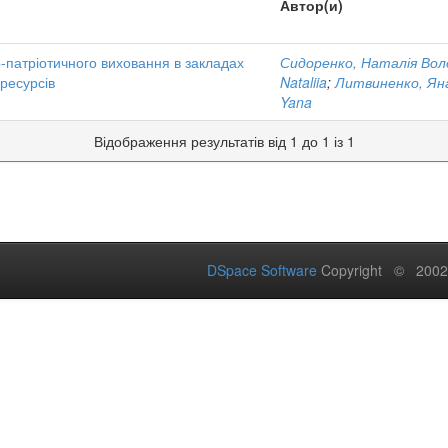
Автор(и)
о-патріотичного виховання в закладах
Сидоренко, Наталія Вол
ресурсів
Nataliia
;
Литвиненко, Ян
Yana
Відображення результатів від 1 до 1 із 1
DSpace Software
Copyright © 200