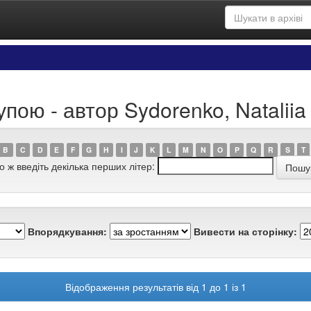
пою - автор Sydorenko, Nataliia
B
C
D
E
F
G
H
I
J
K
L
M
N
O
P
Q
R
S
T
о ж введіть декілька перших літер:
Впорядкування:
Вивести на сторінку:
Відображення результатів від 1 до 1 із 1