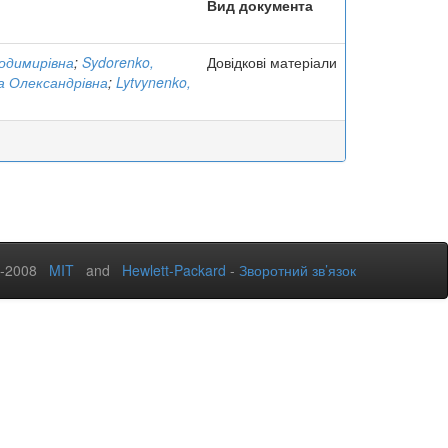
Вид документа
одимирівна
;
Sydorenko,
Довідкові матеріали
а Олександрівна
;
Lytvynenko,
2-2008
MIT
and
Hewlett-Packard
-
Зворотний зв’язок