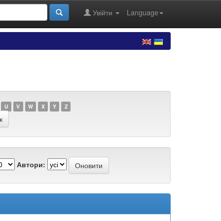
Увійти
Language
U
V
W
X
Y
Z
Автори: