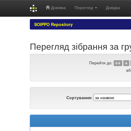
Домівка
Перегляд
Довідка
Skip
SOIPPO Repository
navigation
Перегляд зібрання за гру
Перейти до:
0-9
A
аб
Сортування: