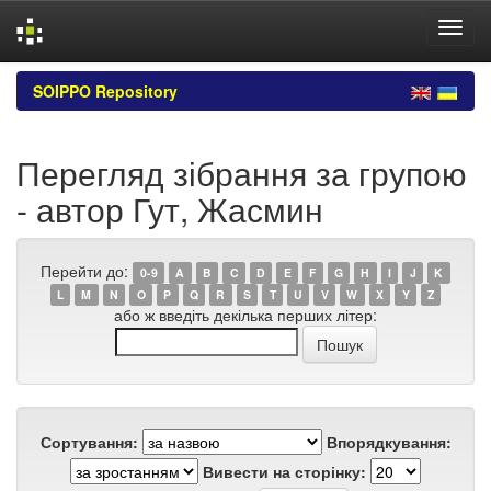
Skip
SOIPPO Repository
navigation
Перегляд зібрання за групою
- автор Гут, Жасмин
Перейти до:
0-9
A
B
C
D
E
F
G
H
I
J
K
L
M
N
O
P
Q
R
S
T
U
V
W
X
Y
Z
або ж введіть декілька перших літер:
Сортування:
Впорядкування:
Вивести на сторінку: