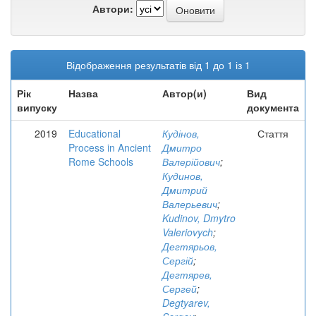
Автори:
Відображення результатів від 1 до 1 із 1
Рік
Назва
Автор(и)
Вид
випуску
документа
2019
Educational
Кудінов,
Стаття
Process in Ancient
Дмитро
Rome Schools
Валерійович
;
Кудинов,
Дмитрий
Валерьевич
;
Kudinov, Dmytro
Valeriovych
;
Дегтярьов,
Сергій
;
Дегтярев,
Сергей
;
Degtyarev,