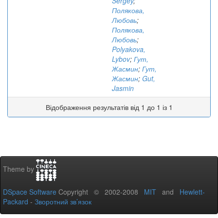
Sergey
;
Полякова,
Любовь
;
Полякова,
Любовь
;
Polyakova,
Lybov
;
Гут,
Жасмин
;
Гут,
Жасмин
;
Gut,
Jasmin
Відображення результатів від 1 до 1 із 1
Theme by
DSpace Software
Copyright © 2002-2008
MIT
and
Hewlett-
Packard
-
Зворотний зв’язок