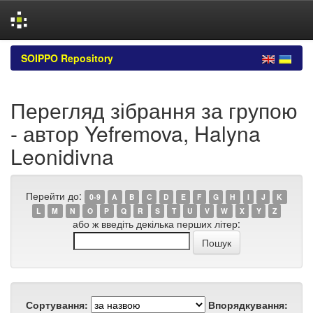
Skip
SOIPPO Repository
navigation
Перегляд зібрання за групою
- автор Yefremova, Halyna
Leonidivna
Перейти до:
0-9
A
B
C
D
E
F
G
H
I
J
K
L
M
N
O
P
Q
R
S
T
U
V
W
X
Y
Z
або ж введіть декілька перших літер:
Сортування:
Впорядкування: