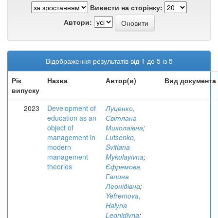
Вивести на сторінку:
Автори:
Відображення результатів від 1 до 5 із 5
Рік
Назва
Автор(и)
Вид документа
випуску
2023
Development of
Луценко,
education as an
Світлана
object of
Миколаївна
;
management in
Lutsenko,
modern
Svitlana
management
Mykolayivna
;
theories
Єфремова,
Галина
Леонідівна
;
Yefremova,
Halyna
Leonidivna
;