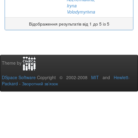
Iryna
Volodymyrivna
Відображення результатів від 1 до 5 із 5
Theme by
DSpace Software
Copyright © 2002-2008
MIT
and
Hewlett-
Packard
-
Зворотний зв’язок