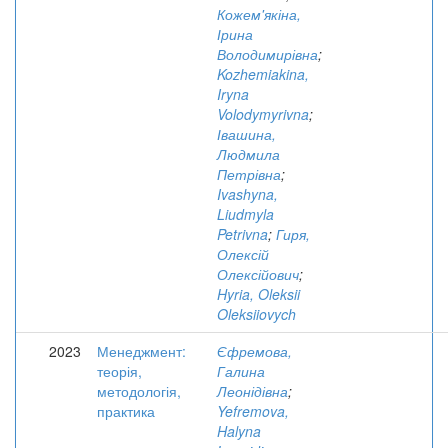
Кожем'якіна,
Ірина
Володимирівна
;
Kozhemiakina,
Iryna
Volodymyrivna
;
Івашина,
Людмила
Петрівна
;
Ivashyna,
Liudmyla
Petrivna
;
Гиря,
Олексій
Олексійович
;
Hyria, Oleksii
Oleksiiovych
2023
Менеджмент:
Єфремова,
теорія,
Галина
методологія,
Леонідівна
;
практика
Yefremova,
Halyna