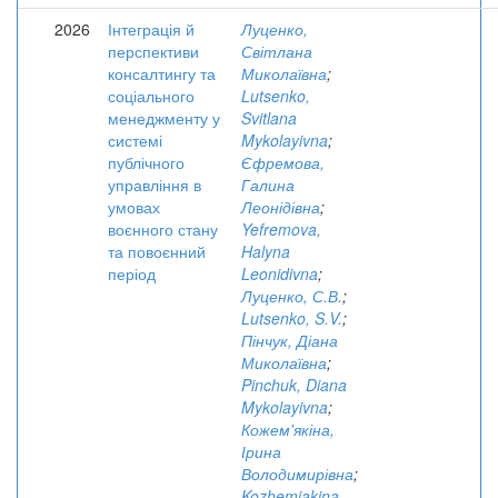
2026
Інтеграція й
Луценко,
перспективи
Світлана
консалтингу та
Миколаївна
;
соціального
Lutsenko,
менеджменту у
Svitlana
системі
Mykolayivna
;
публічного
Єфремова,
управління в
Галина
умовах
Леонідівна
;
воєнного стану
Yefremova,
та повоєнний
Halyna
період
Leonidivna
;
Луценко, С.В.
;
Lutsenko, S.V.
;
Пінчук, Діана
Миколаївна
;
Pinchuk, Diana
Mykolayivna
;
Кожем'якіна,
Ірина
Володимирівна
;
Kozhemiakina,