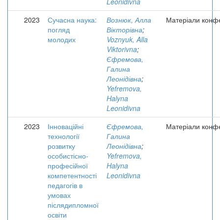
Leonidivna
2023
Сучасна наука:
Вознюк, Алла
Матеріали конфе
погляд
Вікторівна
;
молодих
Voznyuk, Alla
Viktorivna
;
Єфремова,
Галина
Леонідівна
;
Yefremova,
Halyna
Leonidivna
2023
Інноваційні
Єфремова,
Матеріали конфе
технології
Галина
розвитку
Леонідівна
;
особистісно-
Yefremova,
професійної
Halyna
компетентності
Leonidivna
педагогів в
умовах
післядипломної
освіти