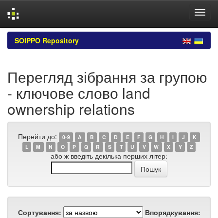
Skip
SOIPPO Repository
navigation
Перегляд зібрання за групою
- ключове слово land
ownership relations
Перейти до:
0-9
A
B
C
D
E
F
G
H
I
J
K
L
M
N
O
P
Q
R
S
T
U
V
W
X
Y
Z
або ж введіть декілька перших літер:
Сортування:
Впорядкування: