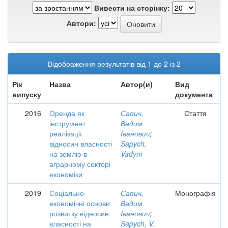
Вивести на сторінку:
Автори:
Відображення результатів від 1 до 2 із 2
Рік
Назва
Автор(и)
Вид
випуску
документа
2016
Оренда як
Сапич,
Стаття
інструмент
Вадим
реалізації
Іванович
;
відносин власності
Sapych,
на землю в
Vadym
аграрному секторі
економіки
2019
Соціально-
Сапич,
Монографія
економічні основи
Вадим
розвитку відносин
Іванович
;
власності на
Sapych, V.