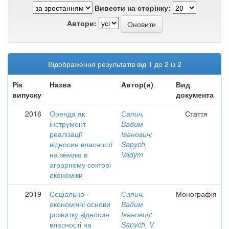
Вивести на сторінку:
Автори:
Відображення результатів від 1 до 2 із 2
Рік
Назва
Автор(и)
Вид
випуску
документа
2016
Оренда як
Сапич,
Стаття
інструмент
Вадим
реалізації
Іванович
;
відносин власності
Sapych,
на землю в
Vadym
аграрному секторі
економіки
2019
Соціально-
Сапич,
Монографія
економічні основи
Вадим
розвитку відносин
Іванович
;
власності на
Sapych, V.