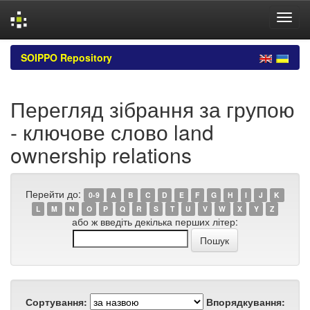
Skip
SOIPPO Repository
navigation
Перегляд зібрання за групою
- ключове слово land
ownership relations
Перейти до:
0-9
A
B
C
D
E
F
G
H
I
J
K
L
M
N
O
P
Q
R
S
T
U
V
W
X
Y
Z
або ж введіть декілька перших літер:
Сортування:
Впорядкування: