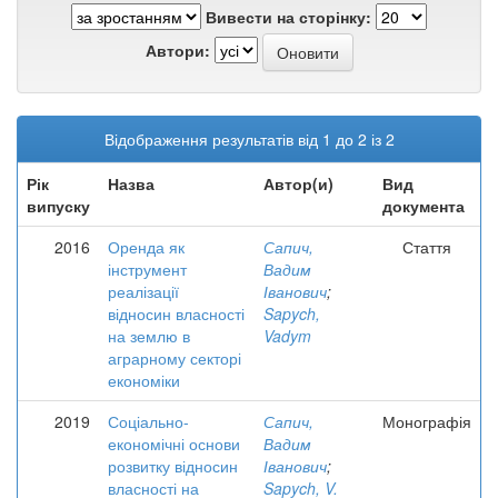
Вивести на сторінку:
Автори:
Відображення результатів від 1 до 2 із 2
Рік
Назва
Автор(и)
Вид
випуску
документа
2016
Оренда як
Сапич,
Стаття
інструмент
Вадим
реалізації
Іванович
;
відносин власності
Sapych,
на землю в
Vadym
аграрному секторі
економіки
2019
Соціально-
Сапич,
Монографія
економічні основи
Вадим
розвитку відносин
Іванович
;
власності на
Sapych, V.