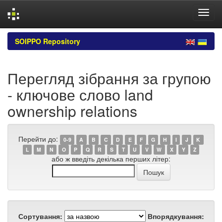
Skip
SOIPPO Repository
navigation
Перегляд зібрання за групою
- ключове слово land
ownership relations
Перейти до:
0-9
A
B
C
D
E
F
G
H
I
J
K
L
M
N
O
P
Q
R
S
T
U
V
W
X
Y
Z
або ж введіть декілька перших літер:
Сортування:
Впорядкування: