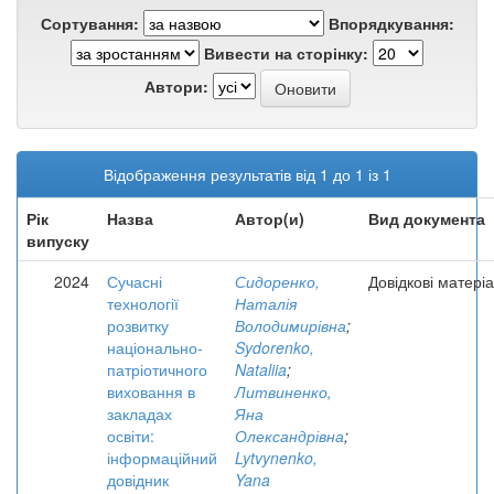
Сортування:
Впорядкування:
Вивести на сторінку:
Автори:
Відображення результатів від 1 до 1 із 1
Рік
Назва
Автор(и)
Вид документа
випуску
2024
Сучасні
Сидоренко,
Довідкові матері
технології
Наталія
розвитку
Володимирівна
;
національно-
Sydorenko,
патріотичного
Nataliia
;
виховання в
Литвиненко,
закладах
Яна
освіти:
Олександрівна
;
інформаційний
Lytvynenko,
довідник
Yana