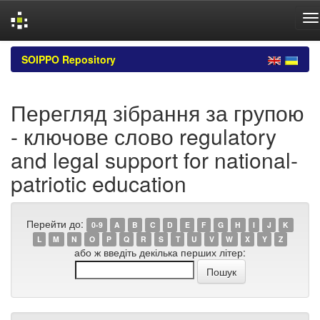
Skip
SOIPPO Repository
navigation
Перегляд зібрання за групою
- ключове слово regulatory
and legal support for national-
patriotic education
Перейти до:
0-9
A
B
C
D
E
F
G
H
I
J
K
L
M
N
O
P
Q
R
S
T
U
V
W
X
Y
Z
або ж введіть декілька перших літер: