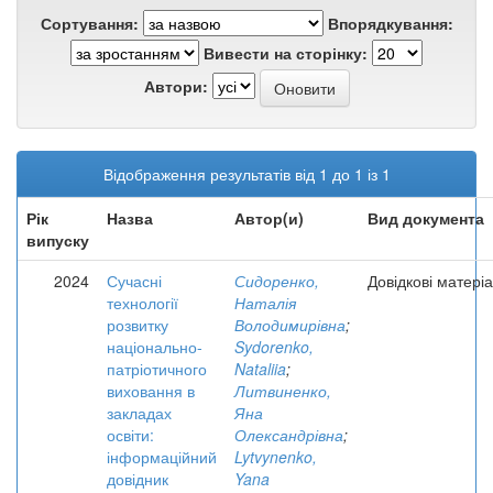
Сортування:
Впорядкування:
Вивести на сторінку:
Автори:
Відображення результатів від 1 до 1 із 1
Рік
Назва
Автор(и)
Вид документа
випуску
2024
Сучасні
Сидоренко,
Довідкові матері
технології
Наталія
розвитку
Володимирівна
;
національно-
Sydorenko,
патріотичного
Nataliia
;
виховання в
Литвиненко,
закладах
Яна
освіти:
Олександрівна
;
інформаційний
Lytvynenko,
довідник
Yana