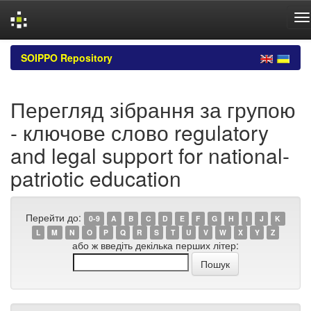
Skip
SOIPPO Repository
navigation
Перегляд зібрання за групою
- ключове слово regulatory
and legal support for national-
patriotic education
Перейти до:
0-9
A
B
C
D
E
F
G
H
I
J
K
L
M
N
O
P
Q
R
S
T
U
V
W
X
Y
Z
або ж введіть декілька перших літер: