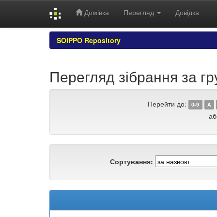
Домівка
Перегляд
Довідка
Skip
SOIPPO Repository
navigation
Перегляд зібрання за гру
Перейти до:
0-9
A
аб
Сортування: