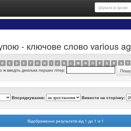
пою - ключове слово various agri
B
C
D
E
F
G
H
I
J
K
L
M
N
O
P
Q
R
S
T
о ж введіть декілька перших літер:
Впорядкування:
Вивести на сторінку:
Відображення результатів від 1 до 1 із 1