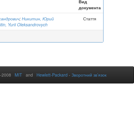
Вид
документа
ксандрович
;
Никитин, Юрий
Стаття
itin, Yurii Oleksandrovych
2-2008
MIT
and
Hewlett-Packard
-
Зворотний зв’язок