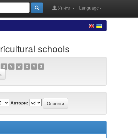
Увійти
Language
cultural schools
U
V
W
X
Y
Z
Автори: