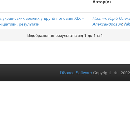
Автор(и)
а українських землях у другій половині ХІХ –
Нікітін, Юрій Оле
ініціативи, результати
Александрович
;
Nik
Відображення результатів від 1 до 1 із 1
DSpace Software
Copyright © 200