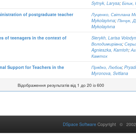
Sytnyk, Larysa
;
Білик,
ministration of postgraduate teacher
Луценко, Світлана М
Mykolayivna
;
Пінчук, 
Mykolayivna
s of teenagers in the context of
Sierykh, Larisa Volody
Володимирівна
;
Серы
Agnieszka, Kamtoh
;
Аг
Камтох
nal Support for Teachers in the
Прядко, Любов
;
Pryad
Myronova, Svitlana
Відображення результатів від 1 до 20 із 600
DSpace Software
Copyright © 200