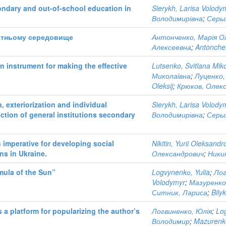
condary and out-of-school education in
Sierykh, Larisa Volody
Володимирівна
;
Серы
вітньому середовище
Антонченко, Марія Ол
Алексеевна
;
Antonche
 instrument for making the effective
Lutsenko, Svitlana Mik
Миколаївна
;
Луценко,
Oleksij
;
Крюков, Олекс
 exteriorization and individual
Sierykh, Larisa Volody
ction of general institutions secondary
Володимирівна
;
Серы
 imperative for developing social
Nikitin, Yurii Oleksand
ns in Ukraine.
Олександрович
;
Ники
mula of the Sun”
Logvynenkо, Yulia
;
Лог
Volodymyr
;
Мазуренко
Ситник, Лариса
;
Bily
a platform for popularizing the author’s
Логвиненко, Юлія
;
Lo
Володимир
;
Mazurenk