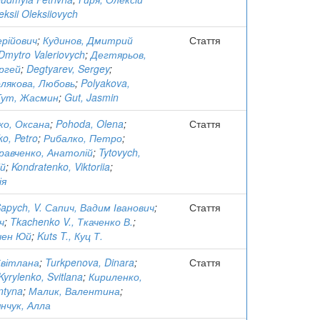
eksii Oleksiiovych
ерійович
;
Кудинов, Дмитрий
Стаття
Dmytro Valeriovych
;
Дегтярьов,
ргей
;
Degtyarev, Sergey
;
лякова, Любовь
;
Polyakova,
Гут, Жасмин
;
Gut, Jasmin
ко, Оксана
;
Pohoda, Olena
;
Стаття
ko, Petro
;
Рибалко, Петро
;
равченко, Анатолій
;
Tytovych,
ій
;
Kondratenko, Viktoriia
;
ія
apych, V. Сапич, Вадим Іванович
;
Стаття
ч
;
Tkachenko V., Ткаченко В.
;
чен Юй
;
Kuts T., Куц Т.
Світлана
;
Turkpenova, Dinara
;
Стаття
Kyrylenko, Svitlana
;
Кириленко,
ntyna
;
Малик, Валентина
;
янчук, Алла