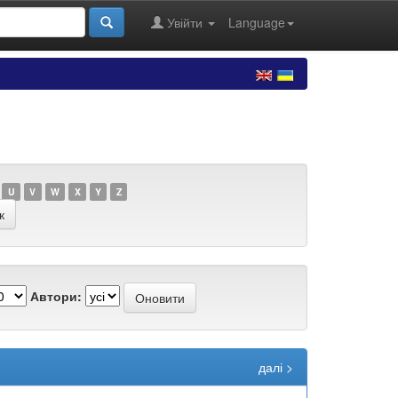
Увійти
Language
U
V
W
X
Y
Z
Автори:
далі >