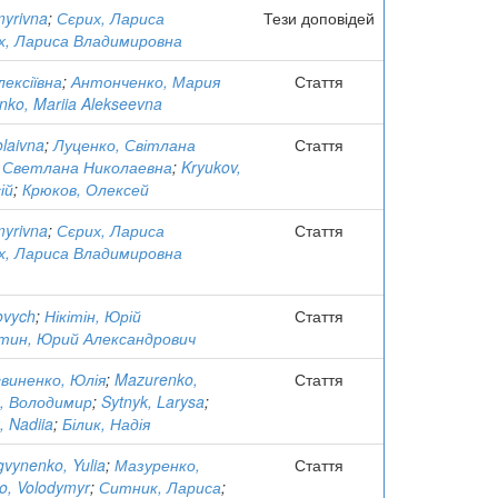
myrivna
;
Сєрих, Лариса
Тези доповідей
х, Лариса Владимировна
ексіївна
;
Антонченко, Мария
Стаття
nko, Mariia Alekseevna
olaivna
;
Луценко, Світлана
Стаття
 Светлана Николаевна
;
Kryukov,
ій
;
Крюков, Олексей
myrivna
;
Сєрих, Лариса
Стаття
х, Лариса Владимировна
rovych
;
Нікітін, Юрій
Стаття
тин, Юрий Александрович
виненко, Юлія
;
Mazurenko,
Стаття
, Володимир
;
Sytnyk, Larysa
;
k, Nadiia
;
Білик, Надія
gvynenko, Yulia
;
Мазуренко,
Стаття
o, Volodymyr
;
Ситник, Лариса
;