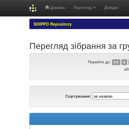
Домівка
Перегляд
Довідка
Skip
SOIPPO Repository
navigation
Перегляд зібрання за гр
Перейти до:
0-9
A
аб
Сортування: