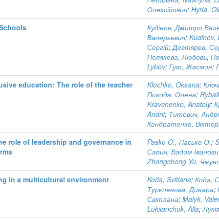
Олексійович
;
Hyria, Ol
 Schools
Кудінов, Дмитро Вал
Валерьевич
;
Kudinov, 
Сергій
;
Дегтярев, Се
Полякова, Любовь
;
По
Lybov
;
Гут, Жасмин
;
usive education: The role of the teacher
Klochko, Oksana
;
Клоч
Погода, Олена
;
Rybal
Kravchenko, Anatoly
;
К
Andrii
;
Титович, Андр
Кондратенко, Віктор
e role of leadership and governance in
Pasko O., Пасько О.
;
S
irms
Сапич, Вадим Іванови
Zhongcheng Yu, Чжун
ng in a multicultural environment
Koda, Svitlana
;
Кода, 
Туркпенова, Динара
;
Світлана
;
Malyk, Vale
Lukіianchuk, Alla
;
Лукі