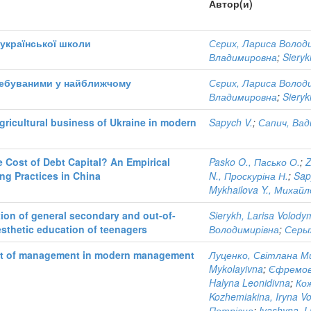
Автор(и)
української школи
Сєрих, Лариса Волод
Владимировна
;
Sieryk
требуваними у найближчому
Сєрих, Лариса Волод
Владимировна
;
Sieryk
gricultural business of Ukraine in modern
Sapych V.
;
Сапич, Вад
Cost of Debt Capital? An Empirical
Pasko O., Пасько О.
;
Z
ng Practices in China
N., Проскуріна Н.
;
Sap
Mykhailova Y., Михай
ction of general secondary and out-of-
Sierykh, Larisa Volody
esthetic education of teenagers
Володимирівна
;
Серы
ect of management in modern management
Луценко, Світлана М
Mykolayivna
;
Єфремова
Halyna Leonidivna
;
Кож
Kozhemiakina, Iryna V
Петрівна
;
Ivashyna, L