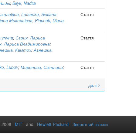
 Надія
;
Bilyk, Nadiia
иколаївна
;
Lutsenko, Svitlana
Стаття
Діана Миколаївна
;
Pinchuk, Diana
myrivna
;
Сєрих, Лариса
Стаття
х, Лариса Владимировна
;
нешка, Камтох
;
Агнешка,
ko, Lubov
;
Миронова, Світлана
;
Стаття
далі >
2-2008
MIT
and
Hewlett-Packard
-
Зворотний зв’язок