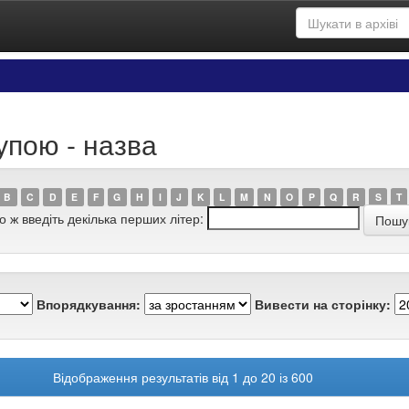
упою - назва
B
C
D
E
F
G
H
I
J
K
L
M
N
O
P
Q
R
S
T
о ж введіть декілька перших літер:
Впорядкування:
Вивести на сторінку:
Відображення результатів від 1 до 20 із 600