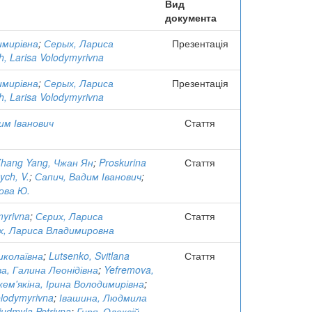
Вид
документа
имирівна
;
Серых, Лариса
Презентація
h, Larisa Volodymyrivna
имирівна
;
Серых, Лариса
Презентація
h, Larisa Volodymyrivna
им Іванович
Стаття
hang Yang, Чжан Ян
;
Proskurina
Стаття
ych, V.
;
Сапич, Вадим Іванович
;
лова Ю.
myrivna
;
Сєрих, Лариса
Стаття
х, Лариса Владимировна
иколаївна
;
Lutsenko, Svitlana
Стаття
, Галина Леонідівна
;
Yefremova,
ем'якіна, Ірина Володимирівна
;
olodymyrivna
;
Івашина, Людмила
iudmyla Petrivna
;
Гиря, Олексій