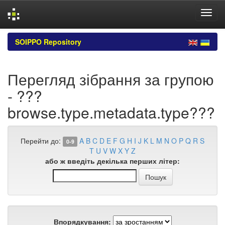
Skip
SOIPPO Repository
navigation
Перегляд зібрання за групою
- ???
browse.type.metadata.type???
Перейти до:
A
B
C
D
E
F
G
H
I
J
K
L
M
N
O
P
Q
R
S
0-9
T
U
V
W
X
Y
Z
або ж введіть декілька перших літер:
Впорядкування: