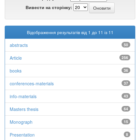
Вивести на сторінку:
Відображення результатів від 1 до 11 із 11
abstracts
50
Article
256
books
36
conferences-materials
37
info-materials
43
Masters thesis
64
Monograph
15
Presentation
8