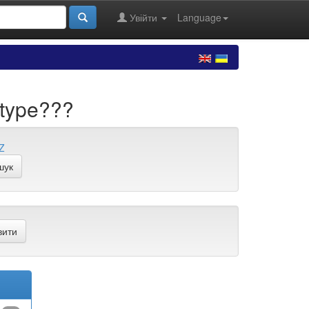
Увійти
Language
.type???
Z