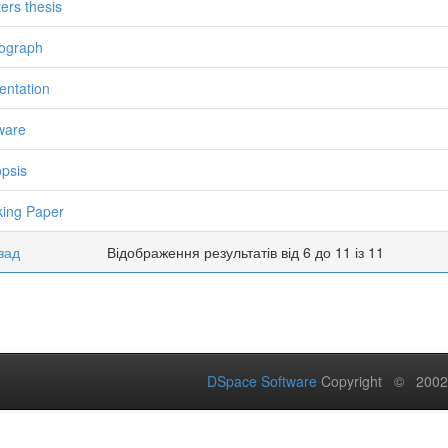
ers thesis
ograph
entation
ware
psis
ing Paper
зад
Відображення результатів від 6 до 11 із 11
DSpace Software
Copyright © 200