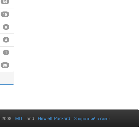
64
15
8
4
1
86
2-2008
MIT
and
Hewlett-Packard
-
Зворотний зв’язок