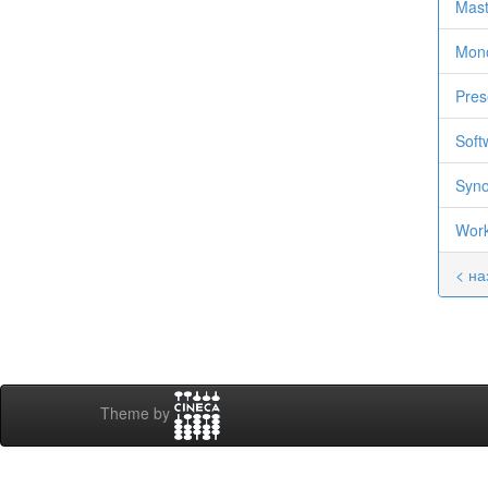
Mast
Mon
Pres
Soft
Syno
Work
< на
Theme by