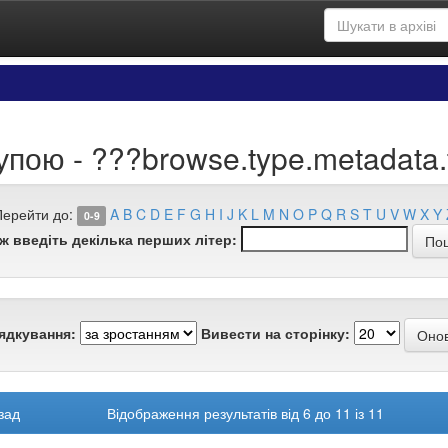
упою - ???browse.type.metadata
Перейти до:
A
B
C
D
E
F
G
H
I
J
K
L
M
N
O
P
Q
R
S
T
U
V
W
X
Y
0-9
ж введіть декілька перших літер:
ядкування:
Вивести на сторінку:
зад
Відображення результатів від 6 до 11 із 11