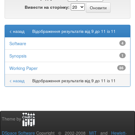
Вивести на сторінку:
< назад
Відображення результатів від 9 до 11 із 11
Software
4
Synopsis
1
Working Paper
86
< назад
Відображення результатів від 9 до 11 із 11
Theme by
DSpace Software
Copyright © 2002-2008
MIT
and
Hewlett-