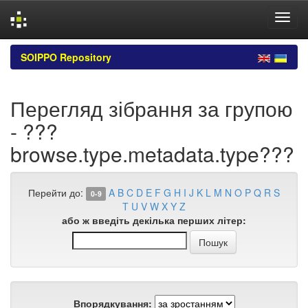
Skip
SOIPPO Repository
navigation
Перегляд зібрання за групою
- ???
browse.type.metadata.type???
Перейти до:
A
B
C
D
E
F
G
H
I
J
K
L
M
N
O
P
Q
R
S
0-9
T
U
V
W
X
Y
Z
або ж введіть декілька перших літер:
Впорядкування: