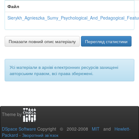
Файл
Sierykh_Agnieszka_Sumy_Psychological_And_Pedagogical_Featu
Показати повний опис матеріалу
Перегляд статистики
Усі матеріали в архіві електронних ресурсів захищені
авторським правом, всі права збережені.
Theme by
DSpace Software
Copyright © 2002-2008
MIT
and
Hewlett-
Packard
-
Зворотний зв’язок