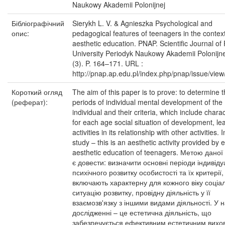
Naukowy Akademii Polonijnej
Бібліографічний
Sierykh L. V. & Agnieszka Psychological and
опис:
pedagogical features of teenagers in the context
aesthetic education. PNAP. Scientific Journal of
University Periodyk Naukowy Akademii Polonijne
(3). P. 164–171. URL :
http://pnap.ap.edu.pl/index.php/pnap/issue/view
Короткий огляд
The aim of this paper is to prove: to determine 
(реферат):
periods of individual mental development of the
individual and their criteria, which include charac
for each age social situation of development, le
activities in its relationship with other activities. 
study – this is an aesthetic activity provided by e
aesthetic education of teenagers. Метою даної
є довести: визначити основні періоди індивід
психічного розвитку особистості та їх критерії, 
включають характерну для кожного віку соціа
ситуацію розвитку, провідну діяльність у її
взаємозв'язку з іншими видами діяльності. У
дослідженні – це естетична діяльність, що
забезпечується ефективним естетичним вих