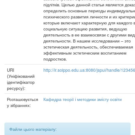
підлітків. Целью данной статьи является доказ
определить основные периоды индивидуальн
психического развития личности и их критери
которые включают характерную для каждого 
социальную ситуацию развития, ведущую
деятельность в ее взаимосвязи с другими ви
деятельности. В нашем исследовании – это
эстетическая деятельность, обеспечиваемая
эффективным эстетическим воспитанием
подростков.
URI
http://ir.soippo.edu.ua:8080/jspui/handle/1234
(Уніфікований
ідентифікатор
ресурсу):
Розташовується
Кафедра теорії і методики змісту освіти
у зібраннях:
Файли цього матеріалу: