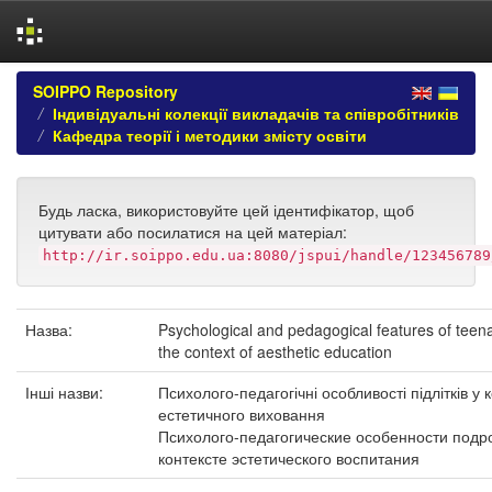
Skip
SOIPPO Repository
navigation
Індивідуальні колекції викладачів та співробітників
Кафедра теорії і методики змісту освіти
Будь ласка, використовуйте цей ідентифікатор, щоб
цитувати або посилатися на цей матеріал:
http://ir.soippo.edu.ua:8080/jspui/handle/123456789
Назва:
Psychological and pedagogical features of teen
the context of aesthetic education
Інші назви:
Психолого-педагогічні особливості підлітків у к
естетичного виховання
Психолого-педагогические особенности подро
контексте эстетического воспитания