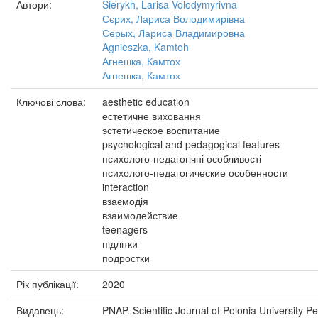
Автори:
Sierykh, Larisa Volodymyrivna
Сєрих, Лариса Володимирівна
Серых, Лариса Владимировна
Agnieszka, Kamtoh
Агнешка, Камтох
Агнешка, Камтох
Ключові слова:
aesthetic education
естетичне виховання
эстетическое воспитание
psychological and pedagogical features
психолого-педагогічні особливості
психолого-педагогические особенности
interaction
взаємодія
взаимодействие
teenagers
підлітки
подростки
Рік публікації:
2020
Видавець:
PNAP. Scientific Journal of Polonia University P